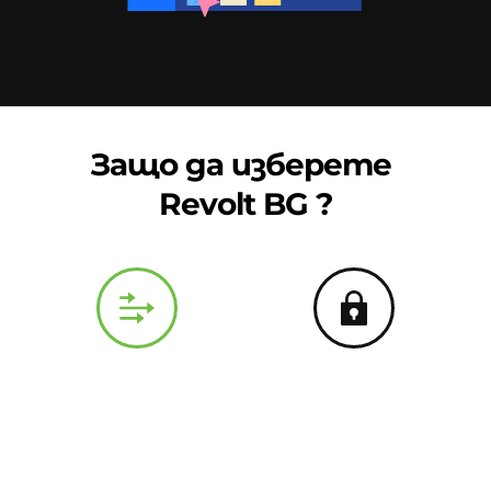
Защо да изберете 
Revolt BG ?
Ефективност
Сигурност
Сигурност и 
Непрекъснатост на 
ефективна работа в 
услугата в 99% от 
най-кратки срокове.
времето.